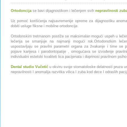
Ortodoncija
se bavi dijagnostikom i lečenjem svih
nepravilnosti zub
Uz pomoć korišćenja najsavremenije opreme za dijagnostiku anomal
dobiti usluge fiksne i mobilne ortodoncije.
Ortodonskim tretmanom postiže se maksimalan mogući uspeh u lečenj
lečenja se smanjuje na najmanji mogući rok.Ortodonstkim lečen
uspostavljaju se pravilni parametri organa za žvakanje i time se 
pojave karijesa i parodontopatije , omogućava se izvođenje pravilni
individualni estetski kvaliteti lica pacijenata i doprinosi pravilnom psiho
Dental studio Vučetić
u okviru svoje stomatoloske delatnosti pruza us
nepravilnosti I anomalija razvitka vilica I zuba kod dece I odraslih paci