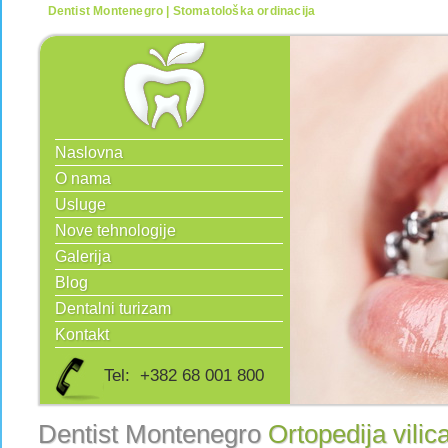
Dentist Montenegro | Stomatološka ordinacija
Naslovna
O nama
Usluge
Nove tehnologije
Galerija
Blog
Dentalni turizam
Kontakt
Tel: +382 68 001 800
Dentist Montenegro
Ortopedija vilic