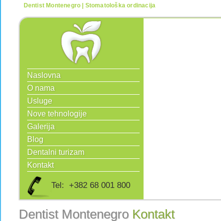
Dentist Montenegro | Stomatološka ordinacija
Naslovna
O nama
Usluge
Nove tehnologije
Galerija
Blog
Dentalni turizam
Kontakt
Tel: +382 68 001 800
Dentist Montenegro
Kontakt